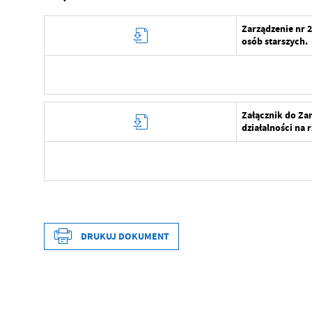
Zarządzenie nr 2
osób starszych.
Data wytworzenia
Załącznik do Zar
działalności na 
Wytworzył
Data opublikowania
Opublikował
Data wytworzenia
Data ostatniej aktualizacji
Wytworzył
DRUKUJ DOKUMENT
Ostatnio zaktualizował
Data opublikowania
Opublikował
Data wytworzenia
Data ostatniej aktualizacji