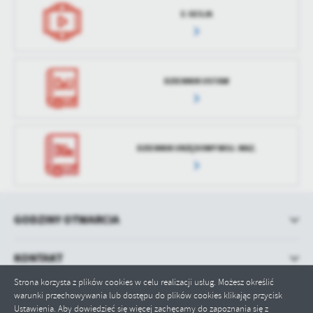
E-SESJA
DZIENNIK USTAW
DZIENNIK URZĘDOWY WOJ. MAZ.
GODZINY OTWARCIA
KONTAKT
Strona korzysta z plików cookies w celu realizacji usług. Możesz określić
warunki przechowywania lub dostępu do plików cookies klikając przycisk
Ustawienia. Aby dowiedzieć się więcej zachęcamy do zapoznania się z